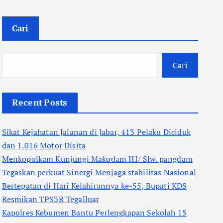
Cari
Cari
Recent Posts
Sikat Kejahatan Jalanan di Jabar, 413 Pelaku Diciduk
dan 1.016 Motor Disita
Menkopolkam Kunjungi Makodam III/ Slw. pangdam
Tegaskan perkuat Sinergi Menjaga stabilitas Nasional
Bertepatan di Hari Kelahirannya ke-55, Bupati KDS
Resmikan TPS3R Tegalluar
Kapolres Kebumen Bantu Perlengkapan Sekolah 15