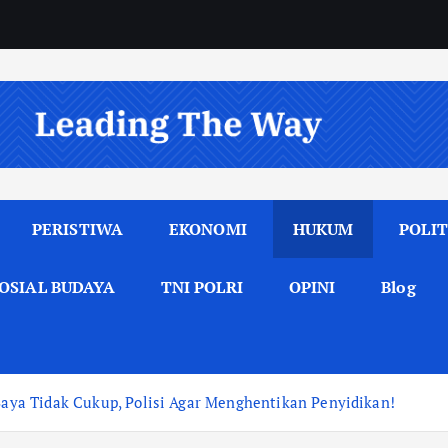
PERISTIWA
EKONOMI
HUKUM
POLIT
OSIAL BUDAYA
TNI POLRI
OPINI
Blog
 Saya Tidak Cukup, Polisi Agar Menghentikan Penyidikan!