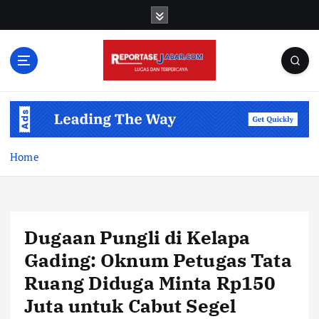
S
k
i
p
t
o
c
o
n
t
Home
e
n
t
Dugaan Pungli di Kelapa
Gading: Oknum Petugas Tata
Ruang Diduga Minta Rp150
Juta untuk Cabut Segel