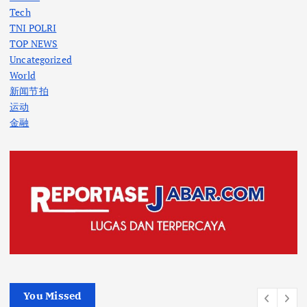
Tech
TNI POLRI
TOP NEWS
Uncategorized
World
新闻节拍
运动
金融
You Missed