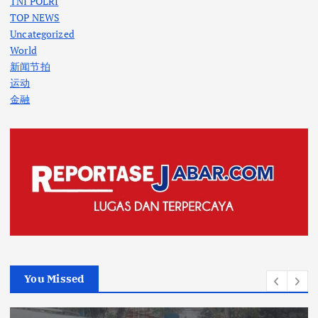
TNI POLRI
TOP NEWS
Uncategorized
World
新闻节拍
运动
金融
You Missed