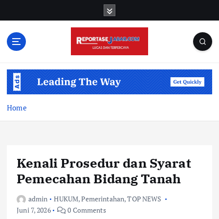
S
k
i
p
t
o
c
o
n
t
Home
e
n
t
Kenali Prosedur dan Syarat
Pemecahan Bidang Tanah
admin
HUKUM
,
Pemerintahan
,
TOP NEWS
Juni 7, 2026
0 Comments