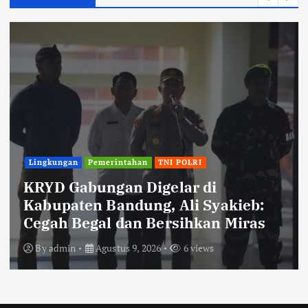
TNI POLRI
Polisi Ungkap Kasus Pengeroyokan
Viral di Tarogong Kaler, Berawal
dari Knalpot Brong
By
admin
Agustus 8, 2026
3 views