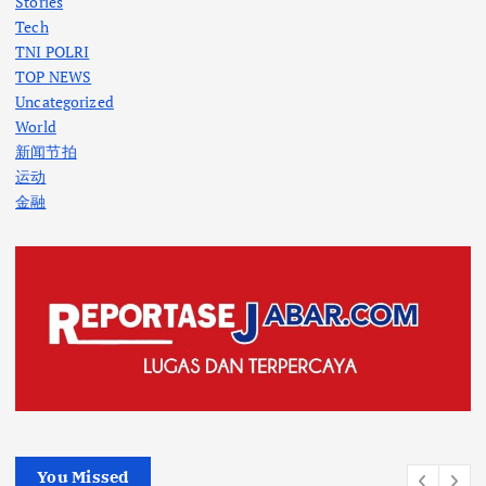
Stories
Tech
TNI POLRI
TOP NEWS
Uncategorized
World
新闻节拍
运动
金融
You Missed