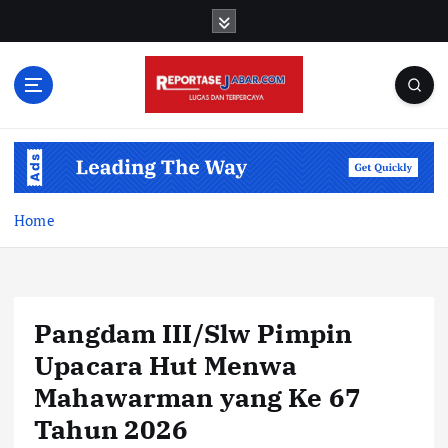
S
k
i
p
t
o
c
o
n
t
Home
e
n
t
Pangdam III/Slw Pimpin
Upacara Hut Menwa
Mahawarman yang Ke 67
Tahun 2026