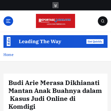
S
k
i
p
t
o
c
o
n
t
Home
e
n
t
Budi Arie Merasa Dikhianati
Mantan Anak Buahnya dalam
Kasus Judi Online di
Komdigi