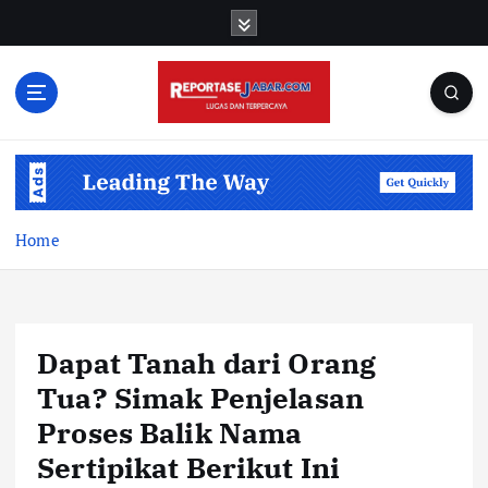
S
k
i
p
t
o
c
o
n
t
Home
e
n
t
Dapat Tanah dari Orang
Tua? Simak Penjelasan
Proses Balik Nama
Sertipikat Berikut Ini