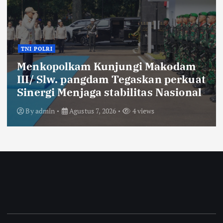
Lingkungan
Kesehatan
Bertepatan di Hari Kelahirannya
ke-55, Bupati KDS Resmikan TPS3R
Tegalluar
By
admin
Agustus 7, 2026
5 views