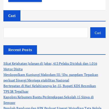
Cari
Cari
Recent Posts
Sikat Kejahatan Jalanan di Jabar, 413 Pelaku Diciduk dan 1.016
Motor Disita
Menkopolkam Kunjungi Makodam III/ Slw. pangdam Tegaskan
perkuat Sinergi Menjaga stabilitas Nasional
Bertepatan di Hari Kelahirannya ke-55, Bupati KDS Resmikan
TPS3R Tegalluar
Kapolres Kebumen Bantu Perlengkapan Sekolah 15 Siswa di
Sempor
Pemkab Bandung dan KPK Perkuat Sinergi Wujudkan Tata Kelola