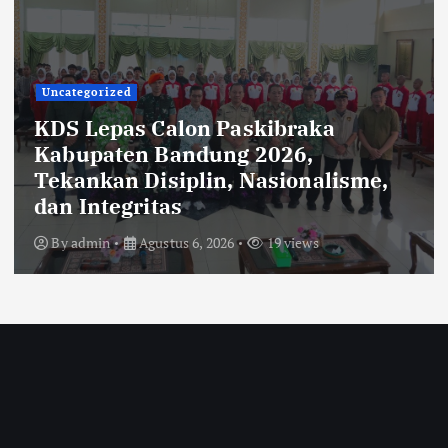
Uncategorized
Rehabilitasi Ruang Kelas SMPN 2
Cilengkrang: CV Cipta Purnama
Abadi Diduga Langgar Aturan
Transparansi dan K3
By
admin
Agustus 6, 2026
34 views