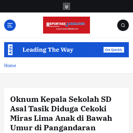
S
k
i
p
t
o
c
o
n
t
Home
e
n
t
Oknum Kepala Sekolah SD
Asal Tasik Diduga Cekoki
Miras Lima Anak di Bawah
Umur di Pangandaran