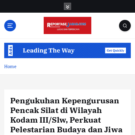
S
k
i
p
t
o
c
o
n
t
Home
e
n
t
Pengukuhan Kepengurusan
Pencak Silat di Wilayah
Kodam III/Slw, Perkuat
Pelestarian Budaya dan Jiwa