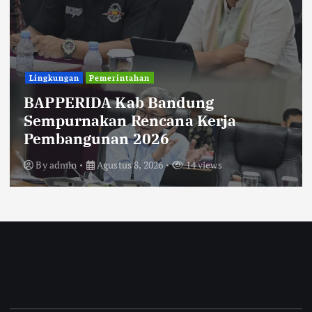
Uncategorized
Diberitakan Tanpa Konfirmasi,
Satresnarkoba Polres Cimahi dan
Yayasan Ultra Jadi Korban Narasi
Sepihak
By
admin
Agustus 8, 2026
14 views