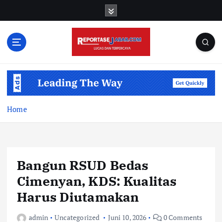
S
k
i
p
t
o
c
o
n
t
Home
e
n
t
Bangun RSUD Bedas
Cimenyan, KDS: Kualitas
Harus Diutamakan
admin
Uncategorized
Juni 10, 2026
0 Comments