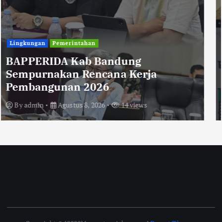
Uncategorized
Diberitakan Tanpa Konfirmasi,
Satresnarkoba Polres Cimahi dan
Yayasan Ultra Jadi Korban Narasi
Sepihak
By
admin
Agustus 8, 2026
14 views