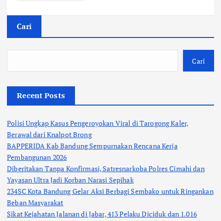
Cari
Cari
Recent Posts
Polisi Ungkap Kasus Pengeroyokan Viral di Tarogong Kaler,
Berawal dari Knalpot Brong
BAPPERIDA Kab Bandung Sempurnakan Rencana Kerja
Pembangunan 2026
Diberitakan Tanpa Konfirmasi, Satresnarkoba Polres Cimahi dan
Yayasan Ultra Jadi Korban Narasi Sepihak
234SC Kota Bandung Gelar Aksi Berbagi Sembako untuk Ringankan
Beban Masyarakat
Sikat Kejahatan Jalanan di Jabar, 413 Pelaku Diciduk dan 1.016