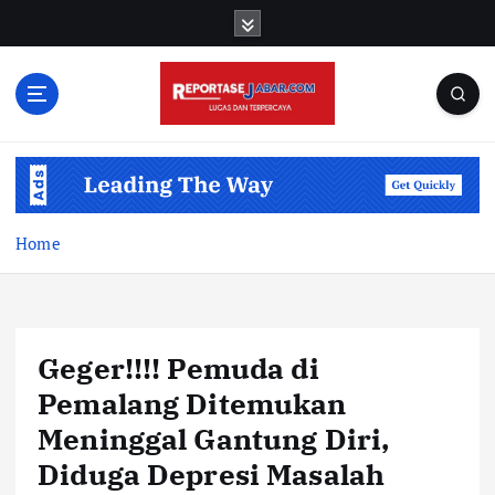
S
k
i
p
t
o
c
o
n
t
Home
e
n
t
Geger!!!! Pemuda di
Pemalang Ditemukan
Meninggal Gantung Diri,
Diduga Depresi Masalah