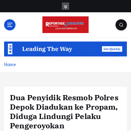
S
k
i
p
t
o
c
o
n
t
Home
e
n
t
Dua Penyidik Resmob Polres
Depok Diadukan ke Propam,
Diduga Lindungi Pelaku
Pengeroyokan