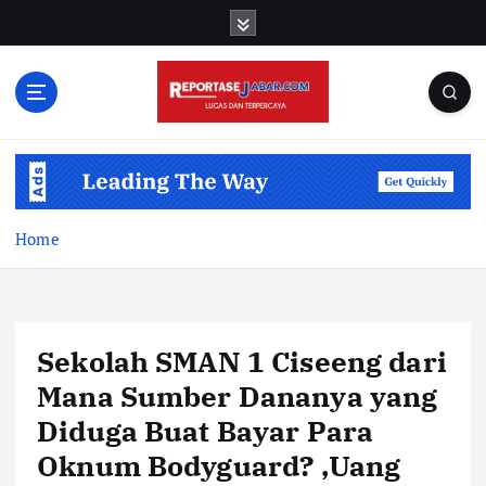
S
k
i
p
t
o
c
o
n
t
Home
e
n
t
Sekolah SMAN 1 Ciseeng dari
Mana Sumber Dananya yang
Diduga Buat Bayar Para
Oknum Bodyguard? ,Uang