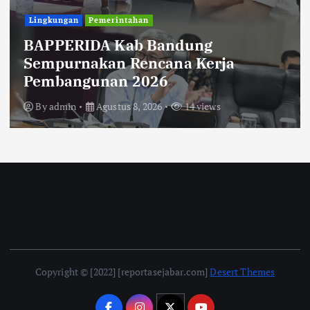
Uncategorized
Diberitakan Tanpa Konfirmasi,
Satresnarkoba Polres Cimahi dan
Yayasan Ultra Jadi Korban Narasi
Sepihak
By
admin
Agustus 8, 2026
14 views
Copyright © [2022] [reportasejabar.com]
Desert Themes