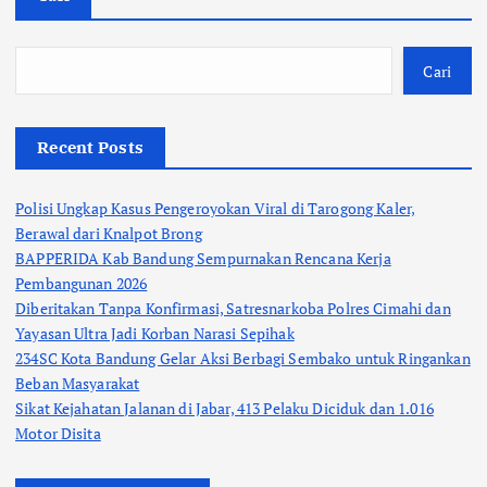
Cari
Recent Posts
Polisi Ungkap Kasus Pengeroyokan Viral di Tarogong Kaler,
Berawal dari Knalpot Brong
BAPPERIDA Kab Bandung Sempurnakan Rencana Kerja
Pembangunan 2026
Diberitakan Tanpa Konfirmasi, Satresnarkoba Polres Cimahi dan
Yayasan Ultra Jadi Korban Narasi Sepihak
234SC Kota Bandung Gelar Aksi Berbagi Sembako untuk Ringankan
Beban Masyarakat
Sikat Kejahatan Jalanan di Jabar, 413 Pelaku Diciduk dan 1.016
Motor Disita