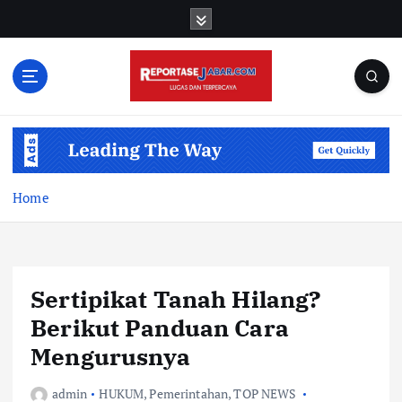
S
k
i
p
t
o
c
o
n
t
Home
e
n
t
Sertipikat Tanah Hilang?
Berikut Panduan Cara
Mengurusnya
admin
HUKUM
,
Pemerintahan
,
TOP NEWS