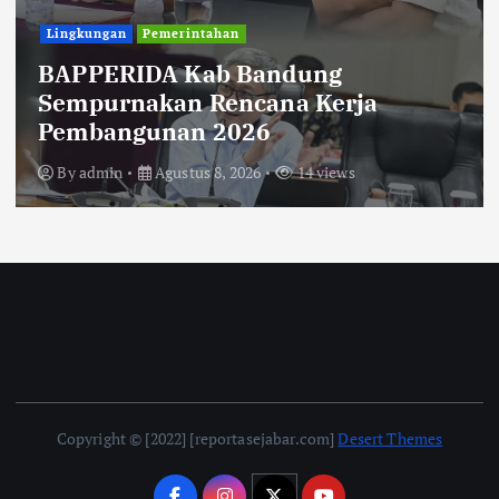
Uncategorized
Diberitakan Tanpa Konfirmasi,
Satresnarkoba Polres Cimahi dan
Yayasan Ultra Jadi Korban Narasi
Sepihak
By
admin
Agustus 8, 2026
13 views
Copyright © [2022] [reportasejabar.com]
Desert Themes