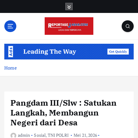
S
k
i
p
t
o
c
o
n
t
Home
e
n
t
Pangdam III/Slw : Satukan
Langkah, Membangun
Negeri dari Desa
admin
Sosial
,
TNI POLRI
Mei 21, 2026