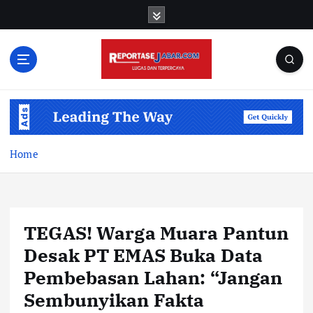
S
k
i
p
t
o
c
o
n
t
Home
e
n
t
TEGAS! Warga Muara Pantun
Desak PT EMAS Buka Data
Pembebasan Lahan: “Jangan
Sembunyikan Fakta