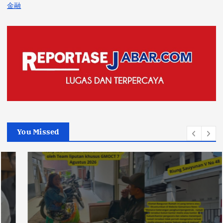
金融
You Missed