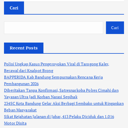
Cari
Cari
Recent Posts
Polisi Ungkap Kasus Pengeroyokan Viral di Tarogong Kaler,
Berawal dari Knalpot Brong
BAPPERIDA Kab Bandung Sempurnakan Rencana Kerja
Pembangunan 2026
Diberitakan Tanpa Konfirmasi, Satresnarkoba Polres Cimahi dan
Yayasan Ultra Jadi Korban Narasi Sepihak
234SC Kota Bandung Gelar Aksi Berbagi Sembako untuk Ringankan
Beban Masyarakat
Sikat Kejahatan Jalanan di Jabar, 413 Pelaku Diciduk dan 1.016
Motor Disita