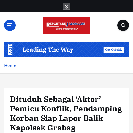
S
k
i
p
t
o
c
o
n
t
Home
e
n
t
Dituduh Sebagai ‘Aktor’
Pemicu Konflik, Pendamping
Korban Siap Lapor Balik
Kapolsek Grabag