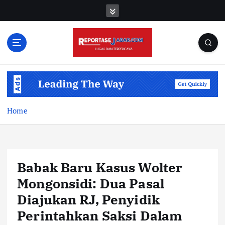
S
k
i
p
t
o
c
o
n
t
Home
e
n
t
Babak Baru Kasus Wolter
Mongonsidi: Dua Pasal
Diajukan RJ, Penyidik
Perintahkan Saksi Dalam