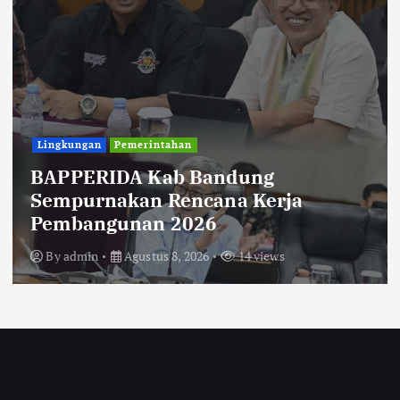
Uncategorized
Diberitakan Tanpa Konfirmasi,
Satresnarkoba Polres Cimahi dan
Yayasan Ultra Jadi Korban Narasi
Sepihak
By
admin
Agustus 8, 2026
14 views