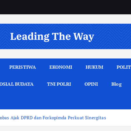
PERISTIWA
EKONOMI
HUKUM
POLIT
OSIAL BUDAYA
TNI POLRI
OPINI
Blog
ambas Ajak DPRD dan Forkopimda Perkuat Sinergitas