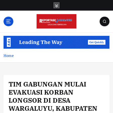
S
k
i
p
t
o
c
o
n
t
Home
e
n
t
TIM GABUNGAN MULAI
EVAKUASI KORBAN
LONGSOR DI DESA
WARGALUYU, KABUPATEN