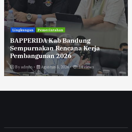
Uncategorized
Diberitakan Tanpa Konfirmasi,
Satresnarkoba Polres Cimahi dan
Yayasan Ultra Jadi Korban Narasi
Sepihak
By
admin
Agustus 8, 2026
14 views