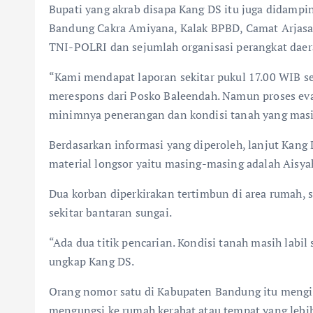
Bupati yang akrab disapa Kang DS itu juga didampi
Bandung Cakra Amiyana, Kalak BPBD, Camat Arjasari,
TNI-POLRI dan sejumlah organisasi perangkat daera
“Kami mendapat laporan sekitar pukul 17.00 WIB se
merespons dari Posko Baleendah. Namun proses evak
minimnya penerangan dan kondisi tanah yang masih 
Berdasarkan informasi yang diperoleh, lanjut Kang 
material longsor yaitu masing-masing adalah Aisyah 
Dua korban diperkirakan tertimbun di area rumah, 
sekitar bantaran sungai.
“Ada dua titik pencarian. Kondisi tanah masih labil
ungkap Kang DS.
Orang nomor satu di Kabupaten Bandung itu mengin
mengungsi ke rumah kerabat atau tempat yang lebi