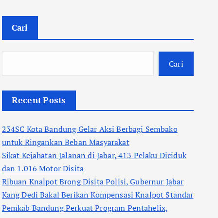
Cari
Cari
Recent Posts
234SC Kota Bandung Gelar Aksi Berbagi Sembako
untuk Ringankan Beban Masyarakat
Sikat Kejahatan Jalanan di Jabar, 413 Pelaku Diciduk
dan 1.016 Motor Disita
Ribuan Knalpot Brong Disita Polisi, Gubernur Jabar
Kang Dedi Bakal Berikan Kompensasi Knalpot Standar
Pemkab Bandung Perkuat Program Pentahelix,