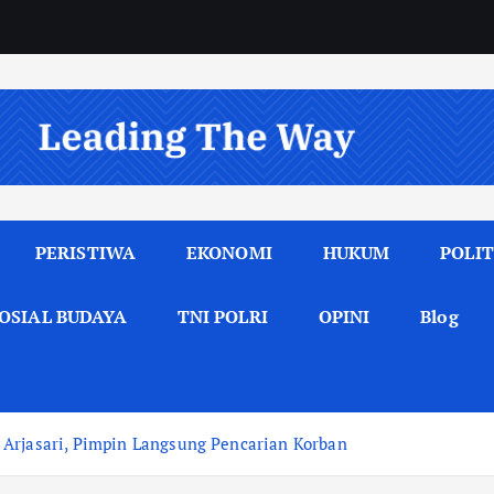
PERISTIWA
EKONOMI
HUKUM
POLIT
OSIAL BUDAYA
TNI POLRI
OPINI
Blog
 Arjasari, Pimpin Langsung Pencarian Korban