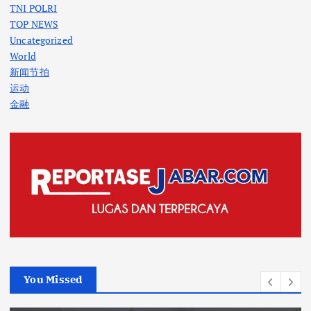
TNI POLRI
TOP NEWS
Uncategorized
World
新闻节拍
运动
金融
You Missed