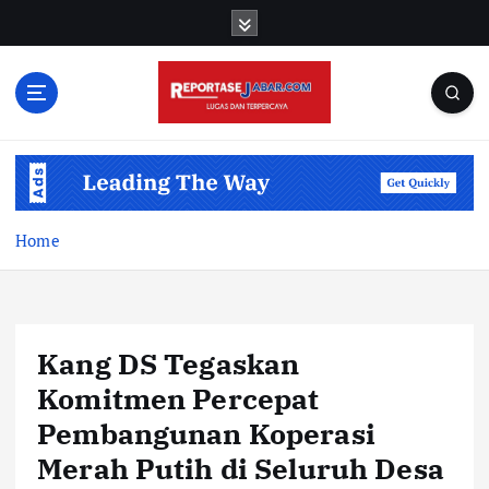
S
k
i
p
t
o
c
o
n
t
Home
e
n
t
Kang DS Tegaskan
Komitmen Percepat
Pembangunan Koperasi
Merah Putih di Seluruh Desa