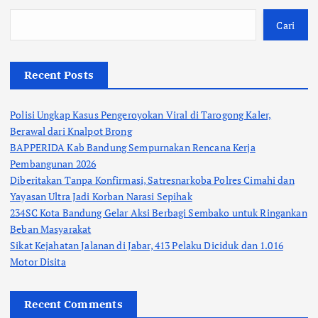
Cari
Recent Posts
Polisi Ungkap Kasus Pengeroyokan Viral di Tarogong Kaler,
Berawal dari Knalpot Brong
BAPPERIDA Kab Bandung Sempurnakan Rencana Kerja
Pembangunan 2026
Diberitakan Tanpa Konfirmasi, Satresnarkoba Polres Cimahi dan
Yayasan Ultra Jadi Korban Narasi Sepihak
234SC Kota Bandung Gelar Aksi Berbagi Sembako untuk Ringankan
Beban Masyarakat
Sikat Kejahatan Jalanan di Jabar, 413 Pelaku Diciduk dan 1.016
Motor Disita
Recent Comments