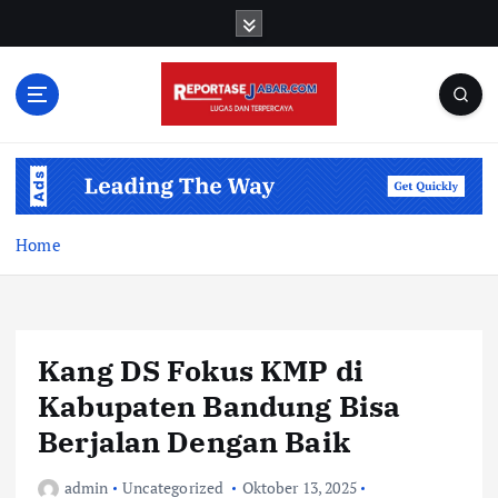
S
k
i
p
t
o
c
o
n
t
Home
e
n
t
Kang DS Fokus KMP di
Kabupaten Bandung Bisa
Berjalan Dengan Baik
admin
Uncategorized
Oktober 13, 2025