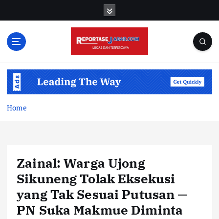
S
k
i
p
t
o
c
o
n
t
Home
e
n
t
Zainal: Warga Ujong
Sikuneng Tolak Eksekusi
yang Tak Sesuai Putusan —
PN Suka Makmue Diminta