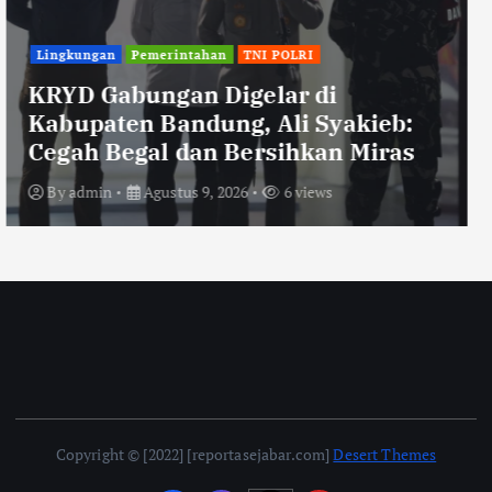
TNI POLRI
Polisi Ungkap Kasus Pengeroyokan
Viral di Tarogong Kaler, Berawal
dari Knalpot Brong
By
admin
Agustus 8, 2026
3 views
Copyright © [2022] [reportasejabar.com]
Desert Themes