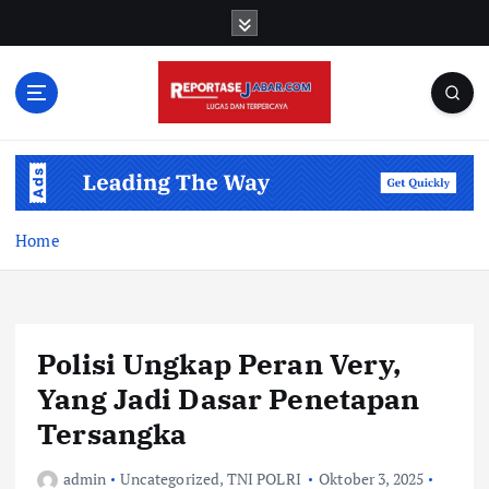
S
k
i
p
t
o
c
o
n
t
Home
e
n
t
Polisi Ungkap Peran Very,
Yang Jadi Dasar Penetapan
Tersangka
admin
Uncategorized
,
TNI POLRI
Oktober 3, 2025