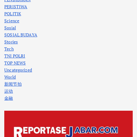
PERISTIWA
POLITIK
Science
Sosial
SOSIAL BUDAYA
Stories
Tech
TNI POLRI
TOP NEWS
Uncategorized
World
新闻节拍
运动
金融