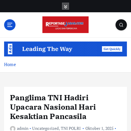
S
k
i
p
t
o
c
o
n
t
Home
e
n
t
Panglima TNI Hadiri
Upacara Nasional Hari
Kesaktian Pancasila
admin
Uncategorized
,
TNI POLRI
Oktober 1, 2025