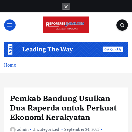
S
k
i
p
t
o
c
o
n
t
Home
e
n
t
Pemkab Bandung Usulkan
Dua Raperda untuk Perkuat
Ekonomi Kerakyatan
admin
Uncategorized
September 24, 2025