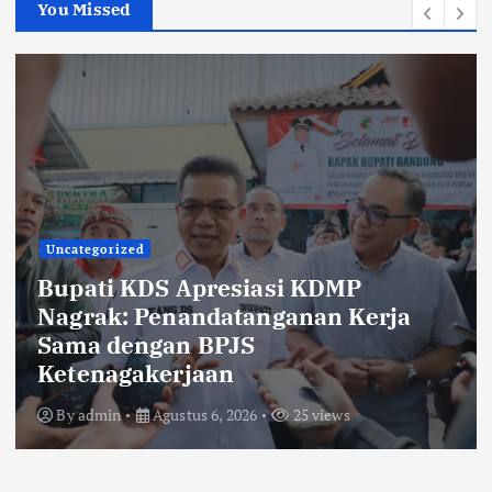
You Missed
Uncategorized
KDS Lepas Calon Paskibraka
Kabupaten Bandung 2026,
Tekankan Disiplin, Nasionalisme,
dan Integritas
By
admin
Agustus 6, 2026
20 views