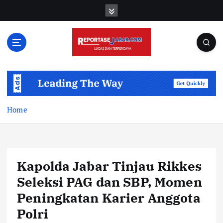
S
k
i
p
t
o
c
o
n
t
Home
e
n
t
Kapolda Jabar Tinjau Rikkes
Seleksi PAG dan SBP, Momen
Peningkatan Karier Anggota
Polri