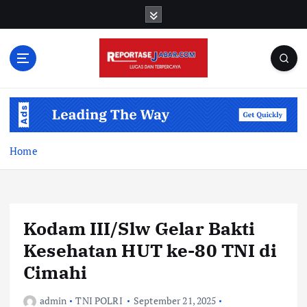
S
k
i
p
t
o
c
o
n
t
Home
e
n
t
Kodam III/Slw Gelar Bakti
Kesehatan HUT ke-80 TNI di
Cimahi
admin
TNI POLRI
September 21, 2025