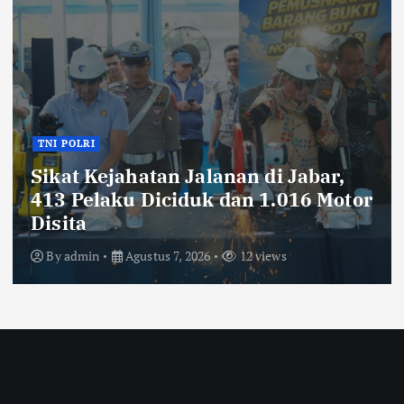
TNI POLRI
Ribuan Knalpot Brong Disita Polisi,
Gubernur Jabar Kang Dedi Bakal
Berikan Kompensasi Knalpot
Standar
By
admin
Agustus 7, 2026
13 views