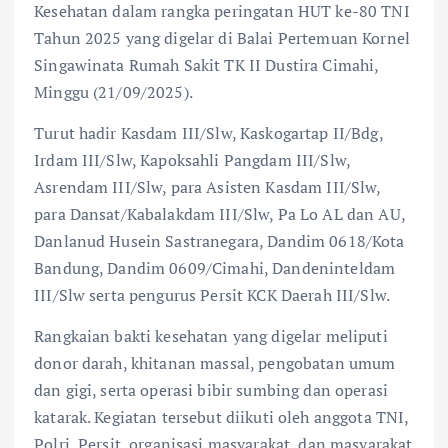
Kesehatan dalam rangka peringatan HUT ke-80 TNI
Tahun 2025 yang digelar di Balai Pertemuan Kornel
Singawinata Rumah Sakit TK II Dustira Cimahi,
Minggu (21/09/2025).
Turut hadir Kasdam III/Slw, Kaskogartap II/Bdg,
Irdam III/Slw, Kapoksahli Pangdam III/Slw,
Asrendam III/Slw, para Asisten Kasdam III/Slw,
para Dansat/Kabalakdam III/Slw, Pa Lo AL dan AU,
Danlanud Husein Sastranegara, Dandim 0618/Kota
Bandung, Dandim 0609/Cimahi, Dandeninteldam
III/Slw serta pengurus Persit KCK Daerah III/Slw.
Rangkaian bakti kesehatan yang digelar meliputi
donor darah, khitanan massal, pengobatan umum
dan gigi, serta operasi bibir sumbing dan operasi
katarak. Kegiatan tersebut diikuti oleh anggota TNI,
Polri, Persit, organisasi masyarakat, dan masyarakat