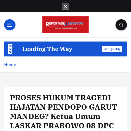
S
k
i
p
t
o
c
o
n
t
Home
e
n
t
PROSES HUKUM TRAGEDI
HAJATAN PENDOPO GARUT
MANDEG? Ketua Umum
LASKAR PRABOWO 08 DPC