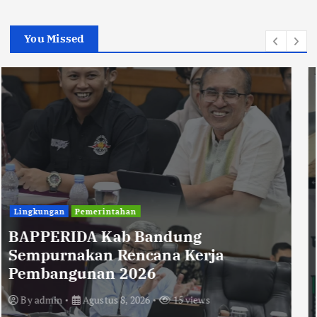
You Missed
Uncategorized
Diberitakan Tanpa Konfirmasi,
Satresnarkoba Polres Cimahi dan
Yayasan Ultra Jadi Korban Narasi
Sepihak
By
admin
Agustus 8, 2026
14 views