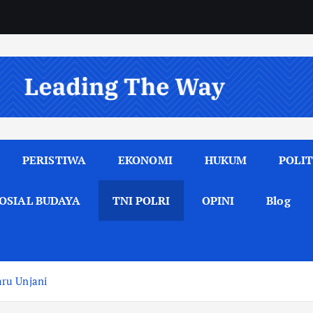
PERISTIWA
EKONOMI
HUKUM
POLIT
OSIAL BUDAYA
TNI POLRI
OPINI
Blog
ru Unjani