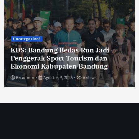
Lingkungan
Pemerintahan
TNI POLRI
KRYD Gabungan Digelar di
Kabupaten Bandung, Ali Syakieb:
Cegah Begal dan Bersihkan Miras
By
admin
Agustus 9, 2026
8 views