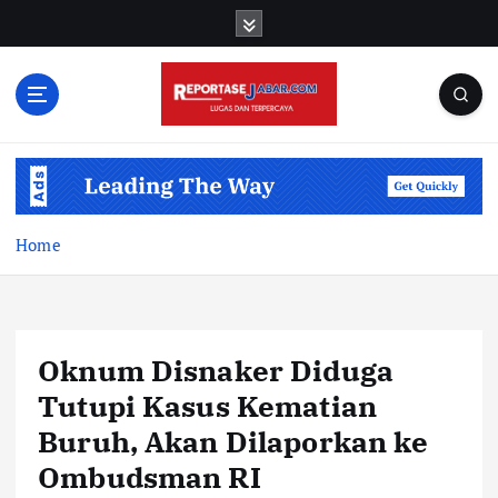
S
k
i
p
t
o
c
o
n
t
Home
e
n
t
Oknum Disnaker Diduga
Tutupi Kasus Kematian
Buruh, Akan Dilaporkan ke
Ombudsman RI