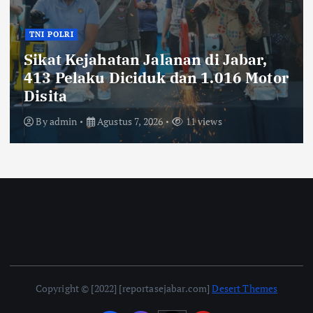
TNI POLRI
Ribuan Knalpot Brong Disita Polisi,
Gubernur Jabar Kang Dedi Bakal
Berikan Kompensasi Knalpot
Standar
By
admin
Agustus 7, 2026
12 views
Copyright © [2022] [reportasejabar.com]
Desert Themes