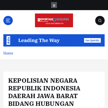
S
k
i
p
t
o
c
o
n
t
Home
e
n
t
KEPOLISIAN NEGARA
REPUBLIK INDONESIA
DAERAH JAWA BARAT
BIDANG HUBUNGAN