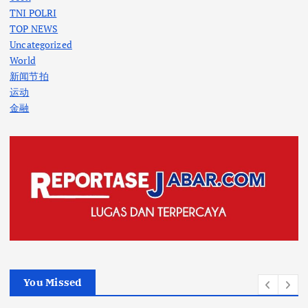
TNI POLRI
TOP NEWS
Uncategorized
World
新闻节拍
运动
金融
You Missed