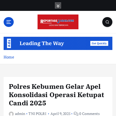
S
k
i
p
t
o
c
o
n
t
Home
e
n
t
Polres Kebumen Gelar Apel
Konsolidasi Operasi Ketupat
Candi 2025
admin
TNI POLRI
April 9, 2025
0 Comments