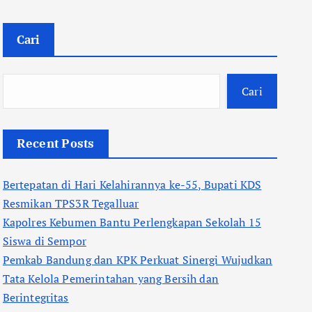
Cari
Cari
Recent Posts
Bertepatan di Hari Kelahirannya ke-55, Bupati KDS
Resmikan TPS3R Tegalluar
Kapolres Kebumen Bantu Perlengkapan Sekolah 15
Siswa di Sempor
Pemkab Bandung dan KPK Perkuat Sinergi Wujudkan
Tata Kelola Pemerintahan yang Bersih dan
Berintegritas