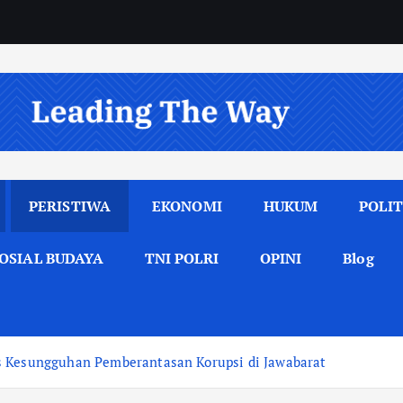
PERISTIWA
EKONOMI
HUKUM
POLIT
OSIAL BUDAYA
TNI POLRI
OPINI
Blog
s Kesungguhan Pemberantasan Korupsi di Jawabarat