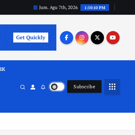
Jum. Agu 7th, 2026
1:50:12 PM
IK
Subscribe