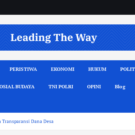
PERISTIWA
EKONOMI
HUKUM
POLIT
OSIAL BUDAYA
TNI POLRI
OPINI
Blog
n Transparansi Dana Desa