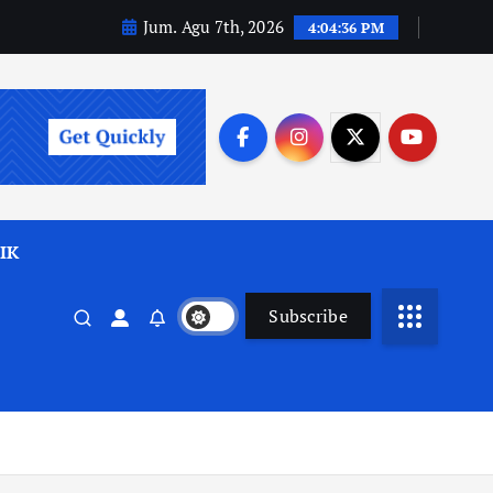
Jum. Agu 7th, 2026
4:04:37 PM
IK
Subscribe