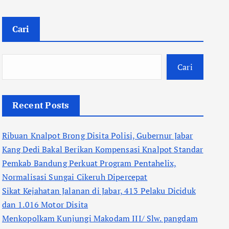
Cari
Cari
Recent Posts
Ribuan Knalpot Brong Disita Polisi, Gubernur Jabar
Kang Dedi Bakal Berikan Kompensasi Knalpot Standar
Pemkab Bandung Perkuat Program Pentahelix,
Normalisasi Sungai Cikeruh Dipercepat
Sikat Kejahatan Jalanan di Jabar, 413 Pelaku Diciduk
dan 1.016 Motor Disita
Menkopolkam Kunjungi Makodam III/ Slw. pangdam