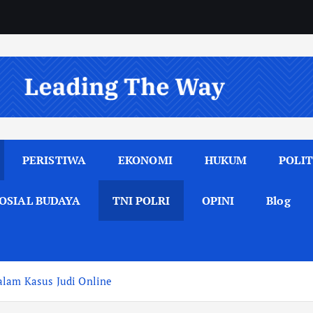
PERISTIWA
EKONOMI
HUKUM
POLIT
OSIAL BUDAYA
TNI POLRI
OPINI
Blog
alam Kasus Judi Online