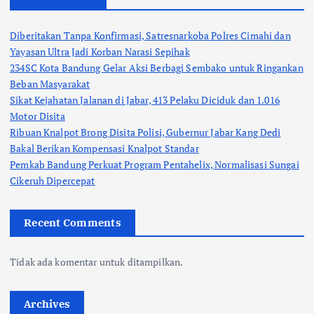
Diberitakan Tanpa Konfirmasi, Satresnarkoba Polres Cimahi dan
Yayasan Ultra Jadi Korban Narasi Sepihak
234SC Kota Bandung Gelar Aksi Berbagi Sembako untuk Ringankan
Beban Masyarakat
Sikat Kejahatan Jalanan di Jabar, 413 Pelaku Diciduk dan 1.016
Motor Disita
Ribuan Knalpot Brong Disita Polisi, Gubernur Jabar Kang Dedi
Bakal Berikan Kompensasi Knalpot Standar
Pemkab Bandung Perkuat Program Pentahelix, Normalisasi Sungai
Cikeruh Dipercepat
Recent Comments
Tidak ada komentar untuk ditampilkan.
Archives