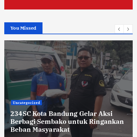
You Missed
TNI POLRI
Sikat Kejahatan Jalanan di Jabar,
413 Pelaku Diciduk dan 1.016 Motor
Disita