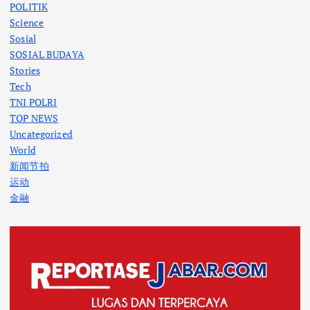
POLITIK
Science
Sosial
SOSIAL BUDAYA
Stories
Tech
TNI POLRI
TOP NEWS
Uncategorized
World
新闻节拍
运动
金融