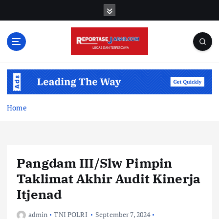
S
k
i
p
t
o
c
o
n
t
Home
e
n
t
Pangdam III/Slw Pimpin
Taklimat Akhir Audit Kinerja
Itjenad
admin
TNI POLRI
September 7, 2024