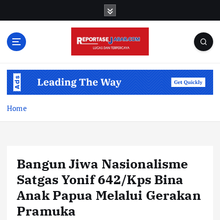
S
k
i
p
t
o
c
o
n
t
Home
e
n
t
Bangun Jiwa Nasionalisme
Satgas Yonif 642/Kps Bina
Anak Papua Melalui Gerakan
Pramuka