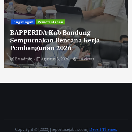
Uncategorized
Diberitakan Tanpa Konfirmasi,
Satresnarkoba Polres Cimahi dan
Yayasan Ultra Jadi Korban Narasi
Sepihak
By
admin
Agustus 8, 2026
14 views
Copyright © [2022] [reportasejabar.com]
Desert Themes