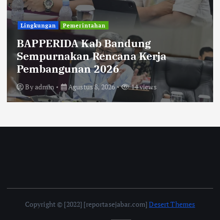
Uncategorized
Diberitakan Tanpa Konfirmasi,
Satresnarkoba Polres Cimahi dan
Yayasan Ultra Jadi Korban Narasi
Sepihak
By
admin
Agustus 8, 2026
14 views
Copyright © [2022] [reportasejabar.com]
Desert Themes