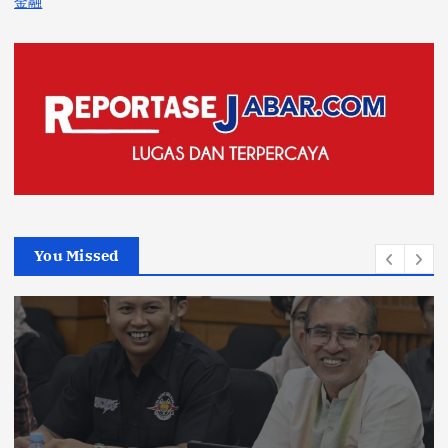
金融
You Missed