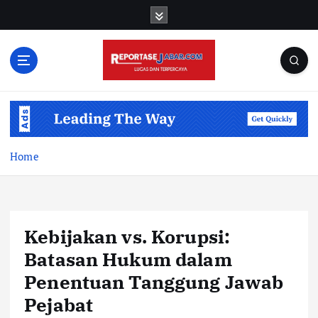
S
k
i
p
t
o
c
o
n
t
Home
e
n
t
Kebijakan vs. Korupsi:
Batasan Hukum dalam
Penentuan Tanggung Jawab
Pejabat