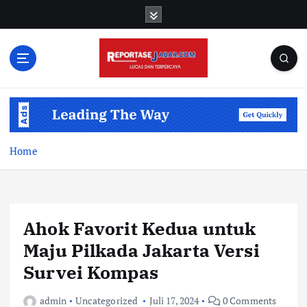
S
k
i
p
t
o
c
o
n
t
Home
e
n
t
Ahok Favorit Kedua untuk
Maju Pilkada Jakarta Versi
Survei Kompas
admin
Uncategorized
Juli 17, 2024
0 Comments