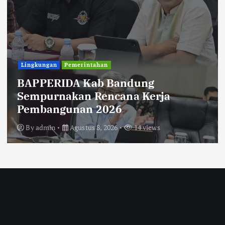
Uncategorized
Diberitakan Tanpa Konfirmasi,
Satresnarkoba Polres Cimahi dan
Yayasan Ultra Jadi Korban Narasi
Sepihak
By
admin
Agustus 8, 2026
14 views