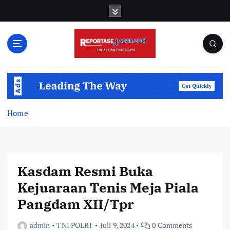
S
k
i
p
t
o
c
o
n
t
Home
e
n
t
Kasdam Resmi Buka
Kejuaraan Tenis Meja Piala
Pangdam XII/Tpr
admin
TNI POLRI
Juli 9, 2024
0 Comments