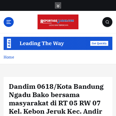
S
k
i
p
t
o
c
o
n
t
Home
e
n
t
Dandim 0618/Kota Bandung
Ngadu Bako bersama
masyarakat di RT 05 RW 07
Kel. Kebon Jeruk Kec. Andir