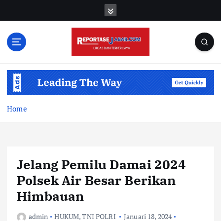
S
k
i
p
t
o
c
o
n
t
Home
e
n
t
Jelang Pemilu Damai 2024
Polsek Air Besar Berikan
Himbauan
admin
HUKUM
,
TNI POLRI
Januari 18, 2024