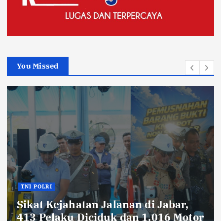
You Missed
TNI POLRI
Ribuan Knalpot Brong Disita Poli
r,
Gubernur Jabar Kang Dedi Baka
otor
Berikan Kompensasi Knalpot