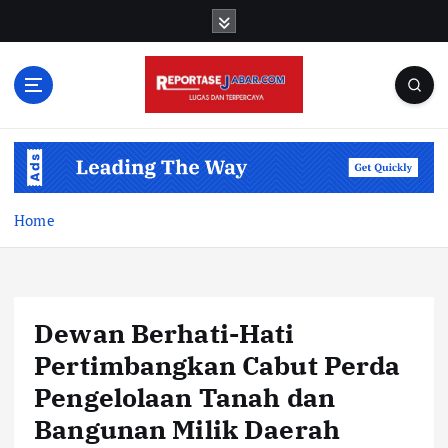
S
k
i
p
t
o
c
o
n
t
Home
e
n
t
Dewan Berhati-Hati
Pertimbangkan Cabut Perda
Pengelolaan Tanah dan
Bangunan Milik Daerah