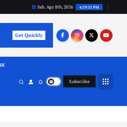
Sab. Agu 8th, 2026
4:29:34 PM
IK
Subscribe