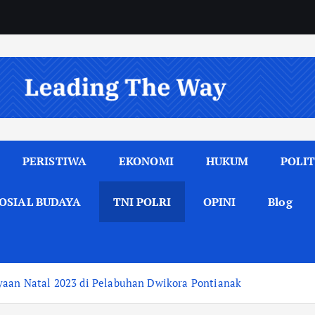
PERISTIWA
EKONOMI
HUKUM
POLIT
OSIAL BUDAYA
TNI POLRI
OPINI
Blog
yaan Natal 2023 di Pelabuhan Dwikora Pontianak