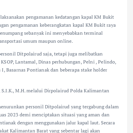
melaksanakan pengamanan kedatangan kapal KM Bukit
dengan pengamanan keberangkatan kapal KM Bukit raya
penumpang sebanyak ini menyebabkan terminal
ransportasi umum maupun online.
rsonil Ditpolairud saja, tetapi juga melibatkan
a KSOP, Lantamal, Dinas perhubungan, Pelni , Pelindo,
s I, Basarnas Pontianak dan beberapa stake holder
 S.I.K., M.H. melalui Dirpolairud Polda Kalimantan
menurunkan personil Ditpolairud yang tergabung dalam
uas 2023 demi menciptakan situasi yang aman dan
tianak dengan menggunakan jalur kapal laut. Secara
at Kalimantan Barat yang sebentar lagi akan