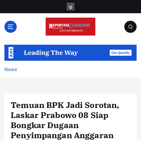
S
k
i
p
t
o
c
o
n
t
Home
e
n
t
Temuan BPK Jadi Sorotan,
Laskar Prabowo 08 Siap
Bongkar Dugaan
Penyimpangan Anggaran