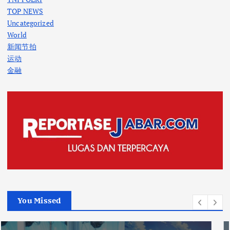
TOP NEWS
Uncategorized
World
新闻节拍
运动
金融
You Missed