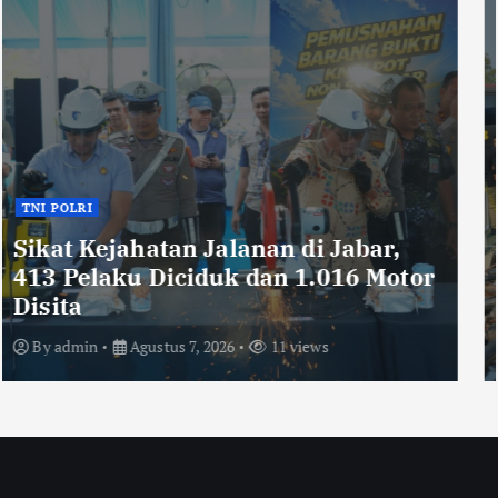
TNI POLRI
Ribuan Knalpot Brong Disita Polisi,
Gubernur Jabar Kang Dedi Bakal
Berikan Kompensasi Knalpot
Standar
By
admin
Agustus 7, 2026
12 views