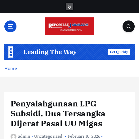
S
k
i
p
t
o
c
o
n
t
Home
e
n
t
Penyalahgunaan LPG
Subsidi, Dua Tersangka
Dijerat Pasal UU Migas
admin
Uncategorized
Februari 10, 2026