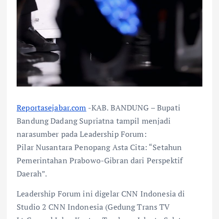
Reportasejabar.com
-KAB. BANDUNG – Bupati
Bandung Dadang Supriatna tampil menjadi
narasumber pada Leadership Forum:
Pilar Nusantara Penopang Asta Cita: “Setahun
Pemerintahan Prabowo-Gibran dari Perspektif
Daerah”.
Leadership Forum ini digelar CNN Indonesia di
Studio 2 CNN Indonesia (Gedung Trans TV