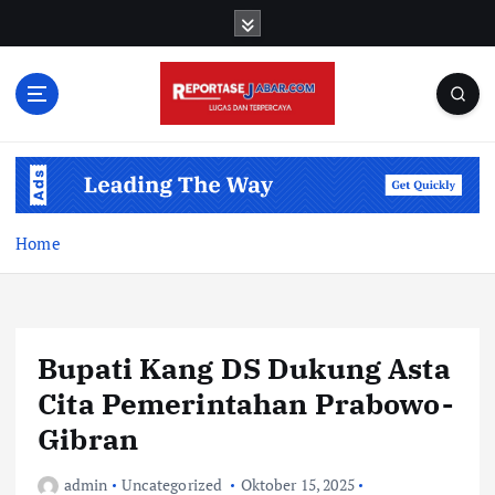
S
k
i
p
t
o
c
o
n
t
Home
e
n
t
Bupati Kang DS Dukung Asta
Cita Pemerintahan Prabowo-
Gibran
admin
Uncategorized
Oktober 15, 2025