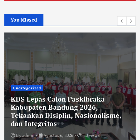
You Missed
Uncategorized
Rehabilitasi Ruang Kelas SMPN 2
Cilengkrang: CV Cipta Purnama
Abadi Diduga Langgar Aturan
Transparansi dan K3
By
admin
Agustus 6, 2026
35 views