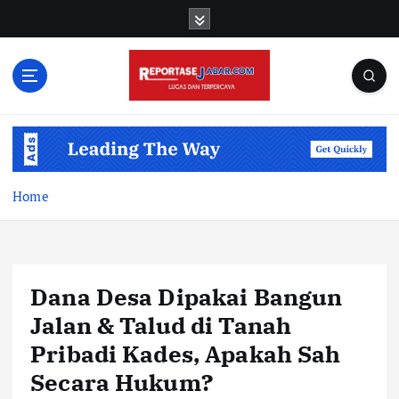
S
k
i
p
t
o
c
o
n
t
Home
e
n
t
Dana Desa Dipakai Bangun
Jalan & Talud di Tanah
Pribadi Kades, Apakah Sah
Secara Hukum?