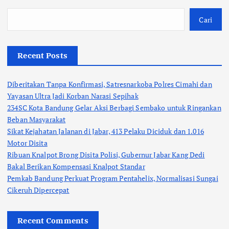
Cari
Recent Posts
Diberitakan Tanpa Konfirmasi, Satresnarkoba Polres Cimahi dan
Yayasan Ultra Jadi Korban Narasi Sepihak
234SC Kota Bandung Gelar Aksi Berbagi Sembako untuk Ringankan
Beban Masyarakat
Sikat Kejahatan Jalanan di Jabar, 413 Pelaku Diciduk dan 1.016
Motor Disita
Ribuan Knalpot Brong Disita Polisi, Gubernur Jabar Kang Dedi
Bakal Berikan Kompensasi Knalpot Standar
Pemkab Bandung Perkuat Program Pentahelix, Normalisasi Sungai
Cikeruh Dipercepat
Recent Comments