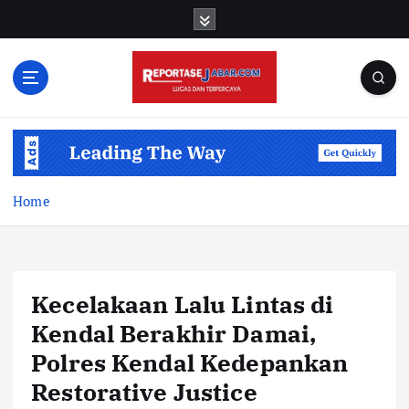
S
k
i
p
t
o
c
o
n
t
Home
e
n
t
Kecelakaan Lalu Lintas di
Kendal Berakhir Damai,
Polres Kendal Kedepankan
Restorative Justice